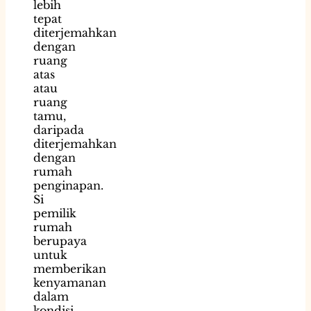
lebih
tepat
diterjemahkan
dengan
ruang
atas
atau
ruang
tamu,
daripada
diterjemahkan
dengan
rumah
penginapan.
Si
pemilik
rumah
berupaya
untuk
memberikan
kenyamanan
dalam
kondisi