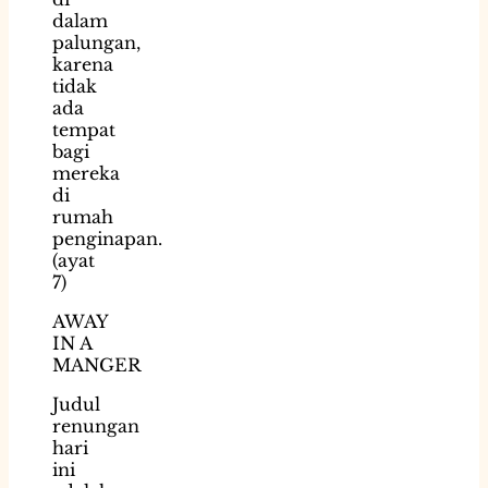
dalam
palungan,
karena
tidak
ada
tempat
bagi
mereka
di
rumah
penginapan.
(ayat
7)
AWAY
IN A
MANGER
Judul
renungan
hari
ini