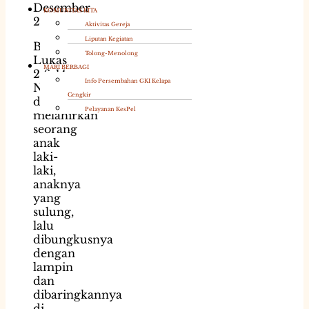
Desember
KOMUNITAS KITA
2021
Aktivitas Gereja
Liputan Kegiatan
Bacaan:
Tolong-Menolong
Lukas
MARI BERBAGI
2:6-14
Info Persembahan GKI Kelapa
Nas:
Cengkir
dan ia
Pelayanan KesPel
melahirkan
seorang
anak
laki-
laki,
anaknya
yang
sulung,
lalu
dibungkusnya
dengan
lampin
dan
dibaringkannya
di