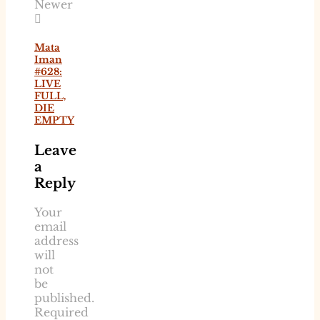
Newer
Mata
Iman
#628:
LIVE
FULL,
DIE
EMPTY
Leave
a
Reply
Your
email
address
will
not
be
published.
Required