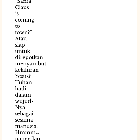
“Santa
Claus
is
coming
to
town?”
Atau
siap
untuk
direpotkan
menyambut
kelahiran
Yesus?
Tuhan
hadir
dalam
wujud-
Nya
sebagai
sesama
manusia.
Hmmm…
panggilan