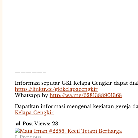
—————–
Informasi seputar GKI Kelapa Cengkir dapat diak
https://linktr.ee/gkikelapacengkir
Whatsapp by
http://wa.me/6281388901368
Dapatkan informasi mengenai kegiatan gereja 
Kelapa Cengkir
Post Views:
28
Previous