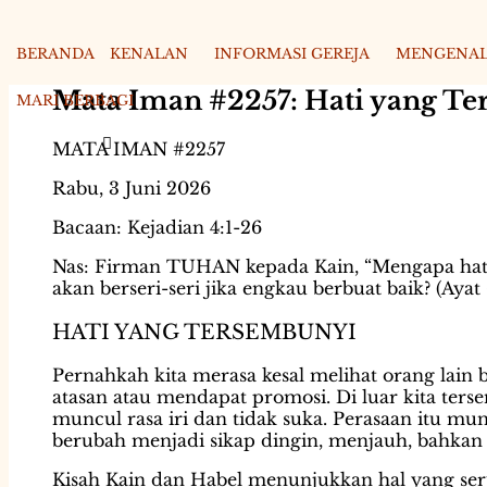
BERANDA
KENALAN
INFORMASI GEREJA
MENGENAL
Mata Iman #2257: Hati yang T
MARI BERBAGI
MATA IMAN #2257
Rabu, 3 Juni 2026
Bacaan: Kejadian 4:1-26
Nas: Firman TUHAN kepada Kain, “Mengapa h
akan berseri-seri jika engkau berbuat baik? (Ayat 
HATI YANG TERSEMBUNYI
Pernahkah kita merasa kesal melihat orang lain b
atasan atau mendapat promosi. Di luar kita ter
muncul rasa iri dan tidak suka. Perasaan itu mung
berubah menjadi sikap dingin, menjauh, bahkan
Kisah Kain dan Habel menunjukkan hal yang ser