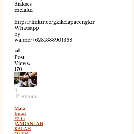
diakses
melalui
:
https://linktr.ee/gkikelapacengkir
Whatsapp
by
wa.me/+6281388901368
Post
Views:
170
Previous
Mata
Iman
#716:
JANGANLAH
KALAH
OLEH