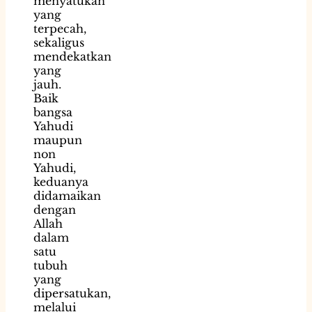
menyatukan
yang
terpecah,
sekaligus
mendekatkan
yang
jauh.
Baik
bangsa
Yahudi
maupun
non
Yahudi,
keduanya
didamaikan
dengan
Allah
dalam
satu
tubuh
yang
dipersatukan,
melalui