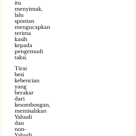
itu
menyimak,
lalu
spontan
mengucapkan
terima
kasih
kepada
pengemudi
taksi.
Tirai
besi
kebencian
yang
berakar
dari
kesombongan,
memisahkan
Yahudi
dan
non-
Yahudi.