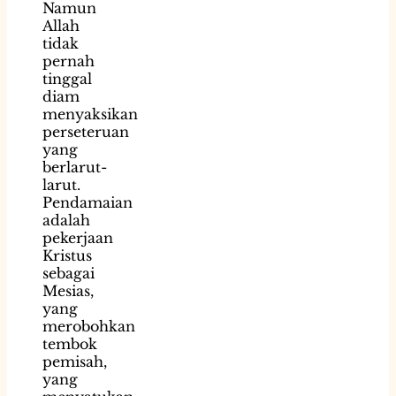
Namun
Allah
tidak
pernah
tinggal
diam
menyaksikan
perseteruan
yang
berlarut-
larut.
Pendamaian
adalah
pekerjaan
Kristus
sebagai
Mesias,
yang
merobohkan
tembok
pemisah,
yang