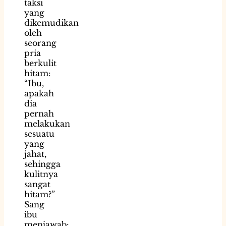
taksi
yang
dikemudikan
oleh
seorang
pria
berkulit
hitam:
“Ibu,
apakah
dia
pernah
melakukan
sesuatu
yang
jahat,
sehingga
kulitnya
sangat
hitam?”
Sang
ibu
menjawab: